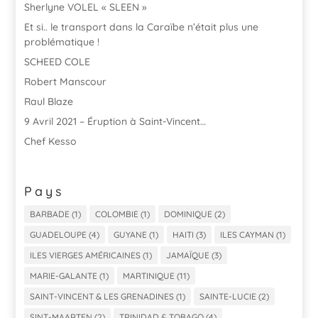
Sherlyne VOLEL « SLEEN »
Et si.. le transport dans la Caraïbe n’était plus une
problématique !
SCHEED COLE
Robert Manscour
Raul Blaze
9 Avril 2021 – Éruption à Saint-Vincent…
Chef Kesso
Pays
BARBADE
(1)
COLOMBIE
(1)
DOMINIQUE
(2)
GUADELOUPE
(4)
GUYANE
(1)
HAITI
(3)
ILES CAYMAN
(1)
ILES VIERGES AMÉRICAINES
(1)
JAMAÏQUE
(3)
MARIE-GALANTE
(1)
MARTINIQUE
(11)
SAINT-VINCENT & LES GRENADINES
(1)
SAINTE-LUCIE
(2)
SINT-MAARTEN
(2)
TRINIDAD & TOBAGO
(4)