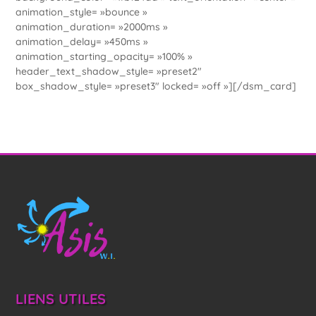
animation_style= »bounce »
animation_duration= »2000ms »
animation_delay= »450ms »
animation_starting_opacity= »100% »
header_text_shadow_style= »preset2″
box_shadow_style= »preset3″ locked= »off »][/dsm_card]
LIENS UTILES