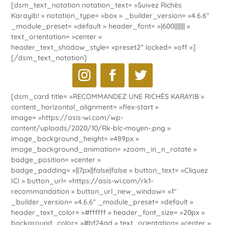
[dsm_text_notation notation_text= »Suivez Richès
Karayib! » notation_type= »box » _builder_version= »4.6.6″
_module_preset= »default » header_font= »|600||||||| »
text_orientation= »center »
header_text_shadow_style= »preset2″ locked= »off »]
[/dsm_text_notation]
[dsm_card title= »RECOMMANDEZ UNE RICHÈS KARAYIB »
content_horizontal_alignment= »flex-start »
image= »https://asis-wi.com/wp-
content/uploads/2020/10/Rk-blc-moyen-.png »
image_background_height= »489px »
image_background_animation= »zoom_in_n_rotate »
badge_position= »center »
badge_padding= »||7px||false|false » button_text= »Cliquez
ICI » button_url= »https://asis-wi.com/rk1-
recommandation » button_url_new_window= »1″
_builder_version= »4.6.6″ _module_preset= »default »
header_text_color= »#ffffff » header_font_size= »20px »
background_color= »#bf24ad » text_orientation= »center »