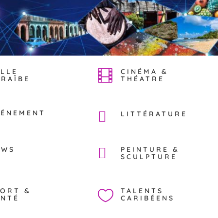
ELLE
CINÉMA &

ARAÏBE
THÉATRE
VÉNEMENT
LITTÉRATURE
EWS
PEINTURE &
SCULPTURE
PORT &
TALENTS

ANTÉ
CARIBÉENS