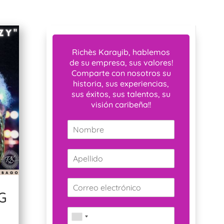
Richès Karayib, hablemos
de su empresa, sus valores!
Comparte con nosotros su
historia, sus experiencias,
sus éxitos, sus talentos, su
visión caribeña!!
G