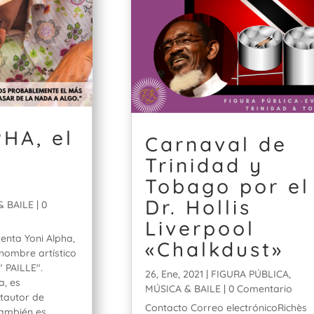
HA, el
Carnaval de
Trinidad y
Tobago por el
Dr. Hollis
& BAILE
| 0
Liverpool
senta Yoni Alpha,
«Chalkdust»
nombre artístico
" PAILLE".
26, Ene, 2021
|
FIGURA PÚBLICA
,
a, es
MÚSICA & BAILE
| 0 Comentario
tautor de
Contacto Correo electrónicoRichès
ambién es