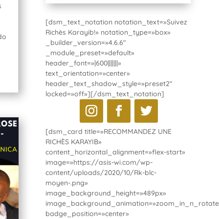
s
[dsm_text_notation notation_text=»Suivez
Richès Karayib!» notation_type=»box»
do
_builder_version=»4.6.6″
_module_preset=»default»
header_font=»|600|||||||»
text_orientation=»center»
header_text_shadow_style=»preset2″
locked=»off»][/dsm_text_notation]
[dsm_card title=»RECOMMANDEZ UNE
RICHÈS KARAYIB»
content_horizontal_alignment=»flex-start»
image=»https://asis-wi.com/wp-
content/uploads/2020/10/Rk-blc-
moyen-.png»
image_background_height=»489px»
image_background_animation=»zoom_in_n_rotate
badge_position=»center»