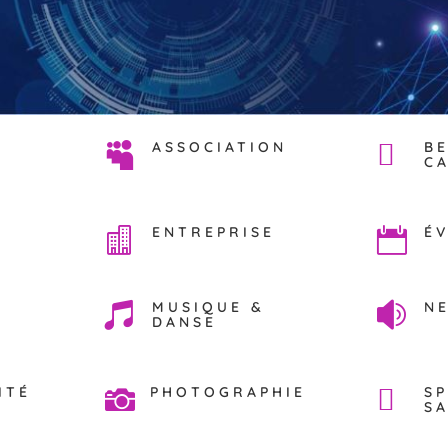
ASSOCIATION
B

C
ENTREPRISE
É


MUSIQUE &
N


DANSE
ITÉ
PHOTOGRAPHIE
S

S