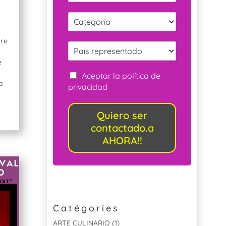
bre
e
Aceptar la política de
a
privacidad
*
Quiero ser
contactado.a
AHORA!!
Catégories
ARTE CULINARIO
(1)