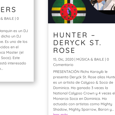
KERS
& BAILE
| 0
anquin es un DJ
HUNTER –
 dicho un DJ
DERYCK ST.
e. Es uno de los
cidos en el
ROSE
oca Master (el
 Soca). Este
15, Dic, 2020
|
MÚSICA & BAILE
| 0
está interesado
Comentario
...
PRESENTACIÓN Richs Karayib le
presenta Deryck St. Rose alias Hunt
es un artista de Calypso & Soca de
Dominica. Ha ganado 3 veces la
National Calypso Crown y 4 veces e
Monarca Soca en Dominica. Ha
actuado con artistas como Mighty
Shadow, Mighty Sparrow, Baron y...
leer más