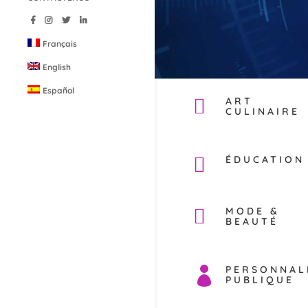
Français
English
Español
ART
CULINAIRE
ÉDUCATION
MODE &
BEAUTÉ
PERSONNAL

PUBLIQUE