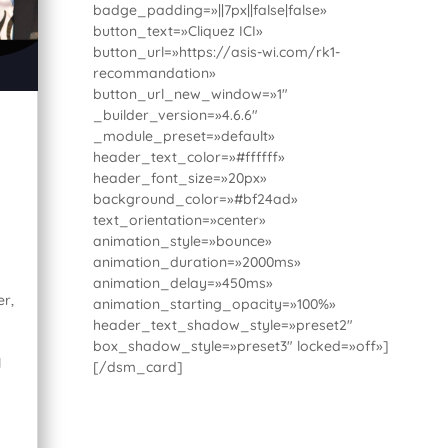
badge_padding=»||7px||false|false»
button_text=»Cliquez ICI»
button_url=»https://asis-wi.com/rk1-
recommandation»
button_url_new_window=»1″
_builder_version=»4.6.6″
_module_preset=»default»
header_text_color=»#ffffff»
header_font_size=»20px»
background_color=»#bf24ad»
text_orientation=»center»
animation_style=»bounce»
animation_duration=»2000ms»
animation_delay=»450ms»
er,
animation_starting_opacity=»100%»
header_text_shadow_style=»preset2″
box_shadow_style=»preset3″ locked=»off»]
l
[/dsm_card]