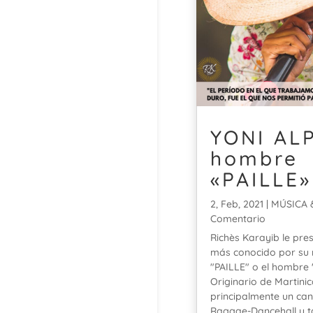
YONI ALP
hombre
«PAILLE»
2, Feb, 2021
|
MÚSICA 
Comentario
Richès Karayib le pre
más conocido por su 
"PAILLE" o el hombre 
Originario de Martinic
principalmente un can
Raggae-Dancehall y t