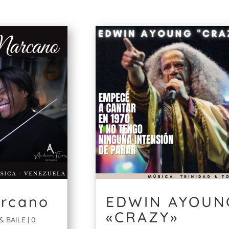
arcano
EDWIN AYOUN
«CRAZY»
& BAILE
| 0