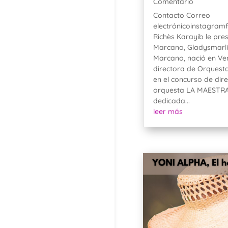
Comentario
Contacto Correo
electrónicoinstagram
Richès Karayib le pre
Marcano, Gladysmarli 
Marcano, nació en Ven
directora de Orquest
en el concurso de dir
orquesta LA MAESTRA
dedicada...
leer más