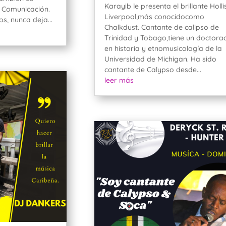
Karayib le presenta el brillante Holli
y Comunicación.
Liverpool,más conocidocomo
s, nunca deja...
Chalkdust. Cantante de calipso de
Trinidad y Tobago,tiene un doctora
en historia y etnomusicología de la
Universidad de Michigan. Ha sido
cantante de Calypso desde...
leer más