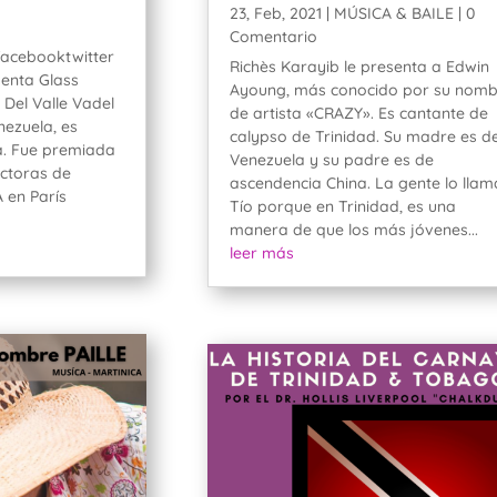
23, Feb, 2021
|
MÚSICA & BAILE
| 0
Comentario
facebooktwitter
Richès Karayib le presenta a Edwin
senta Glass
Ayoung, más conocido por su nom
Del Valle Vadel
de artista «CRAZY». Es cantante de
ezuela, es
calypso de Trinidad. Su madre es d
a. Fue premiada
Venezuela y su padre es de
ectoras de
ascendencia China. La gente lo llam
 en París
Tío porque en Trinidad, es una
manera de que los más jóvenes...
leer más