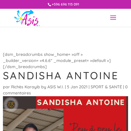
+596 696 115 091
[dsm_breadcrumbs show_home= »off »
_builder_version= »4.6.6″ _module_preset= »default »]
[/dsm_breadcrumbs]
SANDISHA ANTOINE
par
Richès Karayib by ASIS W.I.
|
5 Jan 2021
|
SPORT & SANTÉ
|
0
commentaires